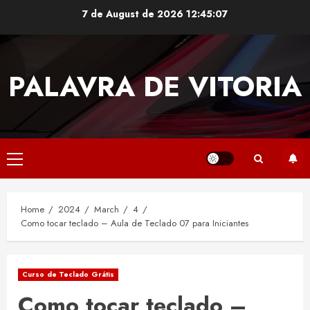
Skip
7 de August de 2026
12:45:08
to
content
PALAVRA DE VITORIA
Primary
Menu
Home
2024
March
4
Como tocar teclado – Aula de Teclado 07 para Iniciantes
Curso de Teclado Grátis
Como tocar teclado –