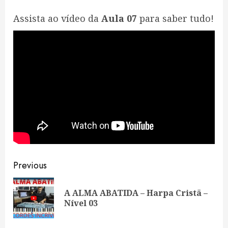
Assista ao vídeo da
Aula 07
para saber tudo!
Continue
Previous
Reading
A ALMA ABATIDA – Harpa Cristã –
Pre
Nível 03
pos