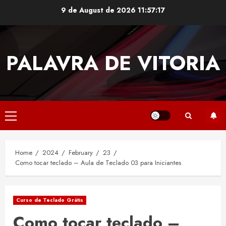
Skip
9 de August de 2026
11:57:17
to
content
PALAVRA DE VITORIA
Primary
Menu
Home
2024
February
23
Como tocar teclado – Aula de Teclado 03 para Iniciantes
Curso de Teclado Grátis
Como tocar teclado –